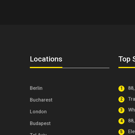
Locations
Top 
Berlin
88
1
Tr
2
Bucharest
Wh
3
London
88
4
Budapest
Ele
5