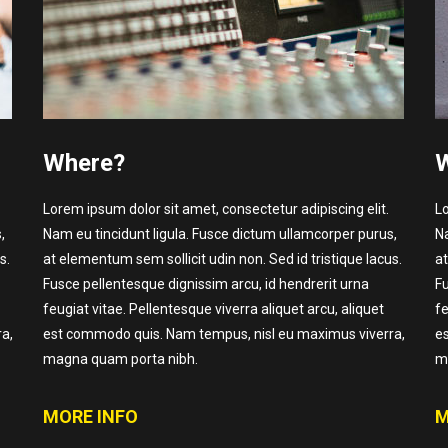
Where?
Lorem ipsum dolor sit amet, consectetur adipiscing elit.
Lo
,
Nam eu tincidunt ligula. Fusce dictum ullamcorper purus,
Na
s.
at elementum sem sollicit udin non. Sed id tristique lacus.
at
Fusce pellentesque dignissim arcu, id hendrerit urna
Fu
feugiat vitae. Pellentesque viverra aliquet arcu, aliquet
fe
a,
est commodo quis. Nam tempus, nisl eu maximus viverra,
e
magna quam porta nibh.
m
MORE INFO
M