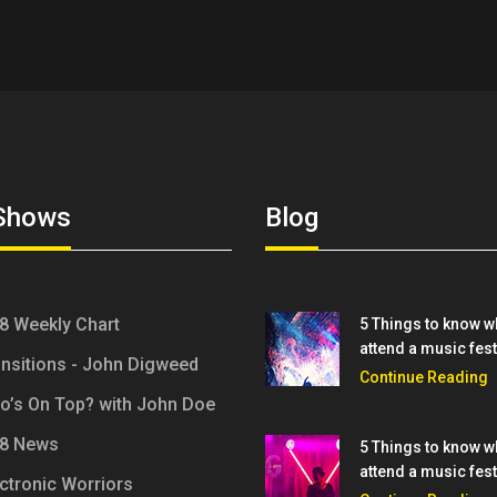
Shows
Blog
,8 Weekly Chart
5 Things to know 
attend a music fest
ansitions - John Digweed
Continue Reading
o’s On Top? with John Doe
,8 News
5 Things to know 
attend a music fest
ctronic Worriors