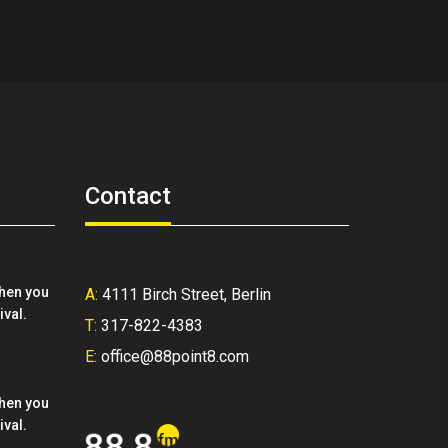
Contact
when you
A:
4111 Birch Street, Berlin
ival.
T:
317-822-4383
E:
office@88point8.com
when you
ival.